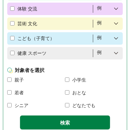
例
体験 交流
例
芸術 文化
例
こども（子育て）
例
健康 スポーツ
対象者を選択
親子
小学生
若者
おとな
シニア
どなたでも