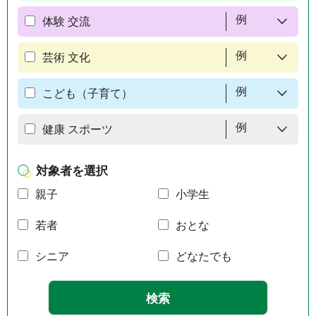
例
体験 交流
例
芸術 文化
例
こども（子育て）
例
健康 スポーツ
対象者を選択
親子
小学生
若者
おとな
シニア
どなたでも