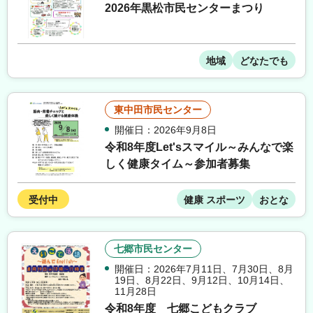
2026年黒松市民センターまつり
地域
どなたでも
東中田市民センター
開催日：2026年9月8日
令和8年度Let'sスマイル～みんなで楽
しく健康タイム～参加者募集
受付中
健康 スポーツ
おとな
七郷市民センター
開催日：2026年7月11日
、
7月30日
、
8月
19日
、
8月22日
、
9月12日
、
10月14日
、
11月28日
令和8年度 七郷こどもクラブ