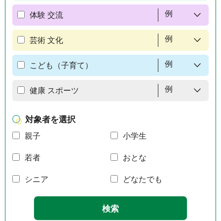
例
体験 交流
例
芸術 文化
例
こども（子育て）
例
健康 スポーツ
対象者を選択
親子
小学生
若者
おとな
シニア
どなたでも