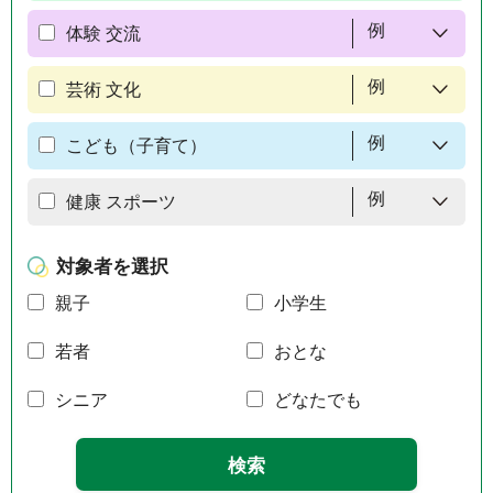
例
体験 交流
例
芸術 文化
例
こども（子育て）
例
健康 スポーツ
対象者を選択
親子
小学生
若者
おとな
シニア
どなたでも