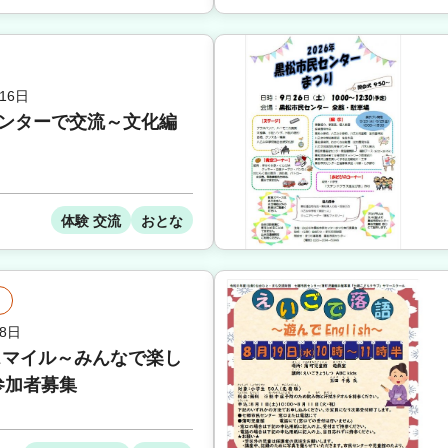
16日
センターで交流～文化編
体験 交流
おとな
8日
sスマイル～みんなで楽し
参加者募集