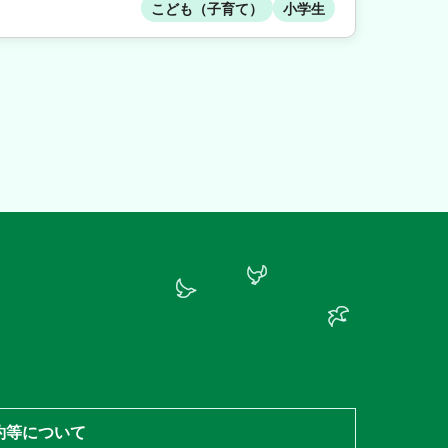
こども（子育て）
小学生
約等について