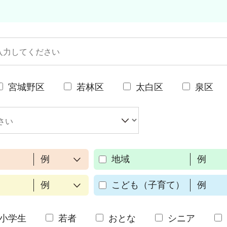
宮城野区
若林区
太白区
泉区
例
地域
例
例
こども（子育て）
例
小学生
若者
おとな
シニア