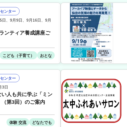
センター
5日
、
9月9日
、
9月16日
、
9月
ボランティア養成講座ご
こども（子育て）
おとな
センター
月3日
ない人も共に学ぶ「ミン
」（第3回）のご案内
体験 交流
どなたでも