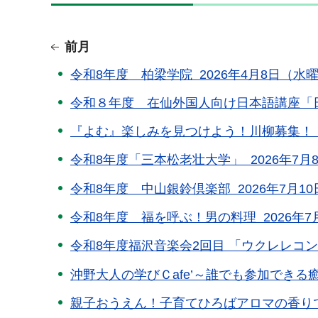
前月
令和8年度 柏梁学院 2026年4月8日（水曜
令和８年度 在仙外国人向け日本語講座「日本語
『よむ』楽しみを見つけよう！川柳募集！ 20
令和8年度「三本松老壮大学」 2026年7月8
令和8年度 中山銀鈴倶楽部 2026年7月10
令和8年度 福を呼ぶ！男の料理 2026年7月
令和8年度福沢音楽会2回目 「ウクレレコンサー
沖野大人の学びＣafe’～誰でも参加できる癒し
親子おうえん！子育てひろばアロマの香りでリ