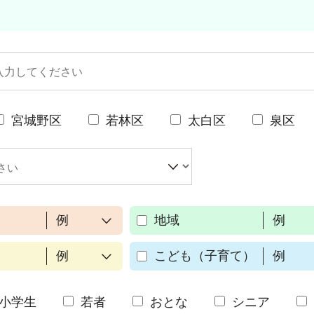
宮城野区
若林区
太白区
泉区
例
地域
例
例
こども（子育て）
例
小学生
若者
おとな
シニア