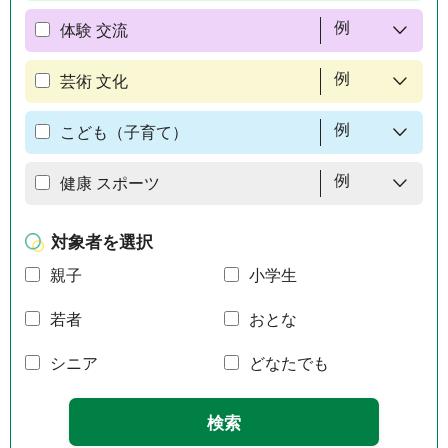
例
体験 交流
例
芸術 文化
例
こども（子育て）
例
健康 スポーツ
対象者を選択
親子
小学生
若者
おとな
シニア
どなたでも