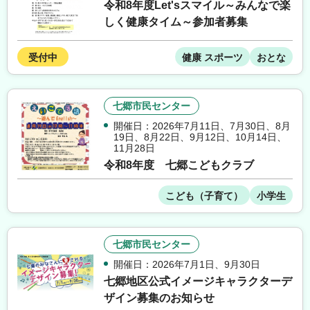
令和8年度Let'sスマイル～みんなで楽
しく健康タイム～参加者募集
受付中
健康 スポーツ
おとな
七郷市民センター
開催日：2026年7月11日
、
7月30日
、
8月
19日
、
8月22日
、
9月12日
、
10月14日
、
11月28日
令和8年度 七郷こどもクラブ
こども（子育て）
小学生
七郷市民センター
開催日：2026年7月1日
、
9月30日
七郷地区公式イメージキャラクターデ
ザイン募集のお知らせ