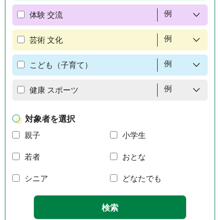
例
体験 交流
例
芸術 文化
例
こども（子育て）
例
健康 スポーツ
対象者を選択
親子
小学生
若者
おとな
シニア
どなたでも