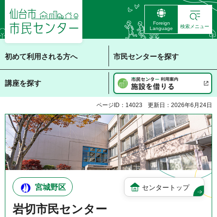
仙台市 市民センタ
Foreign
ー
検索メニュー
Language
初めて利用される方へ
市民センターを探す
講座を探す
ページID：14023
更新日：2026年6月24日
宮城野区
センタートップ
岩切市民センター