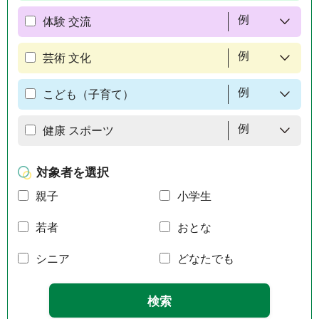
例
体験 交流
例
芸術 文化
例
こども（子育て）
例
健康 スポーツ
対象者を選択
親子
小学生
若者
おとな
シニア
どなたでも