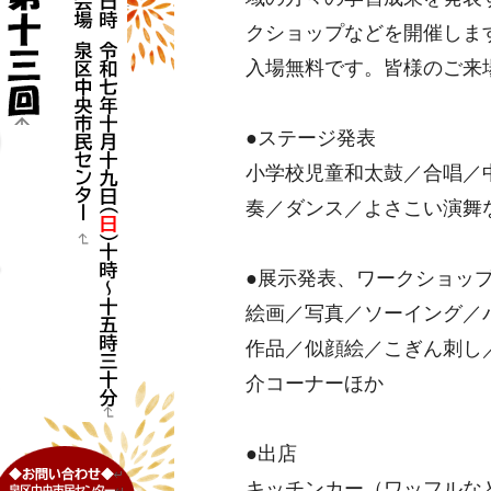
クショップなどを開催しま
入場無料です。皆様のご来
●ステージ発表
小学校児童和太鼓／合唱／
奏／ダンス／よさこい演舞
●展示発表、ワークショッ
絵画／写真／ソーイング／
作品／似顔絵／こぎん刺し
介コーナーほか
●出店
キッチンカー（ワッフルな