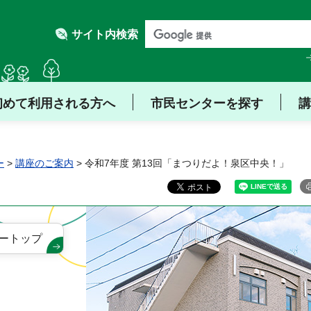
サイト内検索
初めて利用される方へ
市民センターを探す
講
ー
>
講座のご案内
> 令和7年度 第13回「まつりだよ！泉区中央！」
ートップ