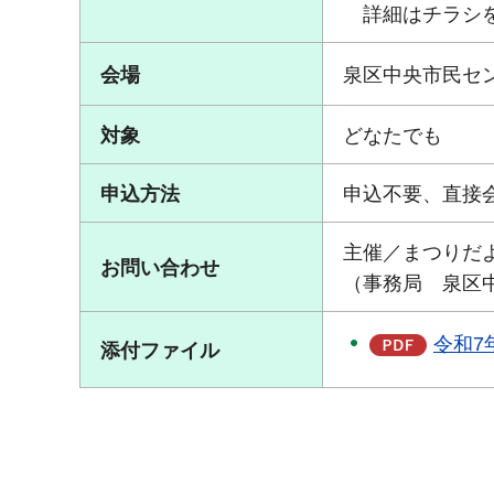
詳細はチラシを
会場
泉区中央市民セ
対象
どなたでも
申込方法
申込不要、直接
主催／まつりだ
お問い合わせ
（事務局 泉区中央
令和7
添付ファイル