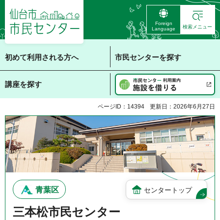
仙台市 市民センタ
Foreign
ー
検索メニュー
Language
初めて利用される方へ
市民センターを探す
講座を探す
ページID：14394
更新日：2026年6月27日
青葉区
センタートップ
三本松市民センター