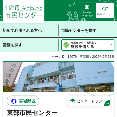
仙台市 市民センタ
Foreign
ー
検索メニュー
Language
初めて利用される方へ
市民センターを探す
講座を探す
ページID：14079
更新日：2026年5月22日
宮城野区
センタートップ
東部市民センター