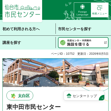
仙台市 市民センタ
Foreign
ー
検索メニュー
Language
初めて利用される方へ
市民センターを探す
講座を探す
ページID：10752
更新日：2026年8月5日
太白区
センタートップ
東中田市民センター