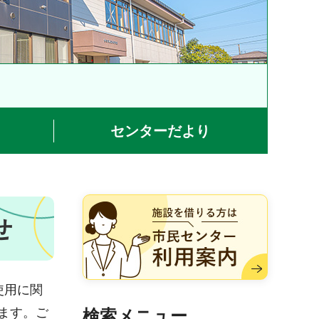
センターだより
施設を借りる方は市民センター
せ
利用案内
使用に関
ます。ご
検索メニュー