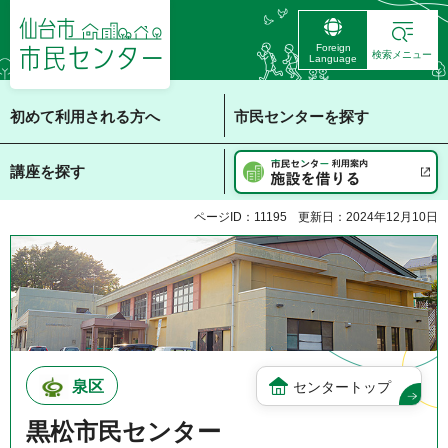
仙台市 市民センタ
Foreign
ー
検索メニュー
Language
初めて利用される方へ
市民センターを探す
講座を探す
ページID：11195
更新日：2024年12月10日
泉区
センタートップ
黒松市民センター