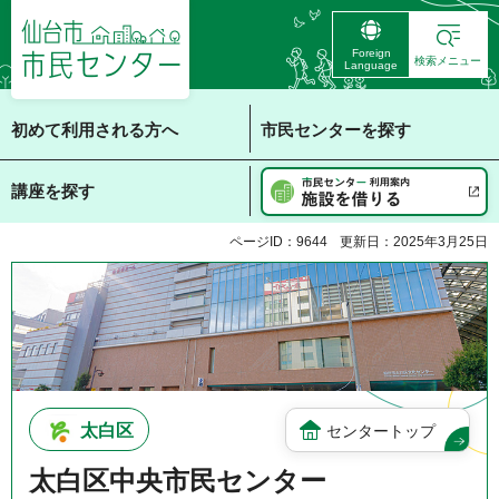
仙台市 市民センタ
Foreign
ー
検索メニュー
Language
初めて利用される方へ
市民センターを探す
講座を探す
ページID：9644
更新日：2025年3月25日
太白区
センタートップ
太白区中央市民センター