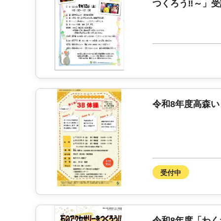
つくろう‼～」
令和8年度高森い
受付中
令和8年度「わく