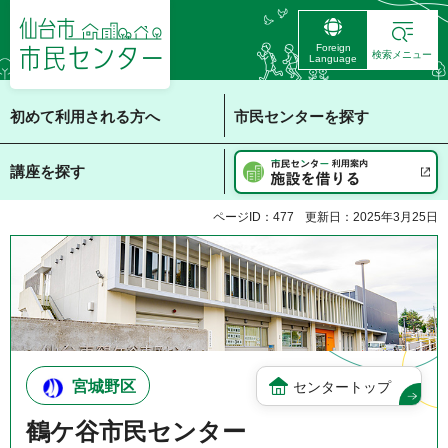
仙台市 市民センタ
Foreign
ー
検索メニュー
Language
初めて利用される方へ
市民センターを探す
講座を探す
ページID：477
更新日：2025年3月25日
宮城野区
センタートップ
鶴ケ谷市民センター