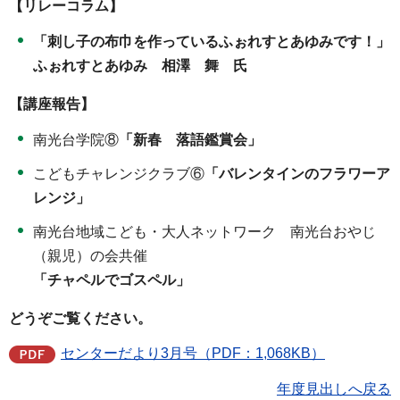
【リレーコラム】
「刺し子の布巾を作っているふぉれすとあゆみです！」
ふぉれすとあゆみ 相澤 舞 氏
【講座報告】
南光台学院⑧
「新春 落語鑑賞会」
こどもチャレンジクラブ⑥
「バレンタインのフラワーア
レンジ」
南光台地域こども・大人ネットワーク 南光台おやじ
（親児）の会共催
「チャペルでゴスペル」
どうぞご覧ください。
センターだより3月号（PDF：1,068KB）
年度見出しへ戻る