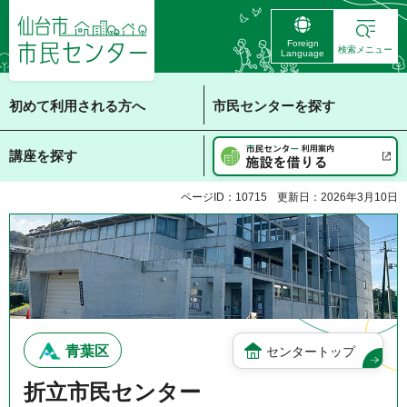
仙台市 市民センタ
Foreign
ー
検索メニュー
Language
初めて利用される方へ
市民センターを探す
講座を探す
ページID：10715
更新日：2026年3月10日
青葉区
センタートップ
折立市民センター