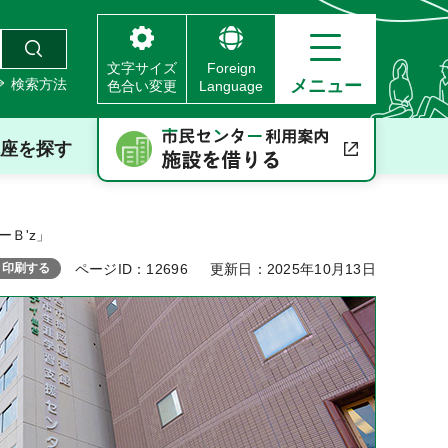
文字サイズ
Foreign
検索方法
メニュー
色合い変更
Language
座を探す
ーＢ'z」
印刷する
ページID：12696
更新日：2025年10月13日