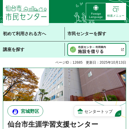
仙台市 市民センタ
Foreign
ー
検索メニュー
Language
初めて利用される方へ
市民センターを探す
講座を探す
ページID：12685
更新日：2025年10月13日
宮城野区
センタートップ
仙台市生涯学習支援センター