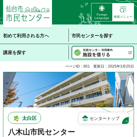
仙台市 市民センタ
Foreign
ー
検索メニュー
Language
初めて利用される方へ
市民センターを探す
講座を探す
ページID：851
更新日：2025年3月25日
太白区
センタートップ
八木山市民センター