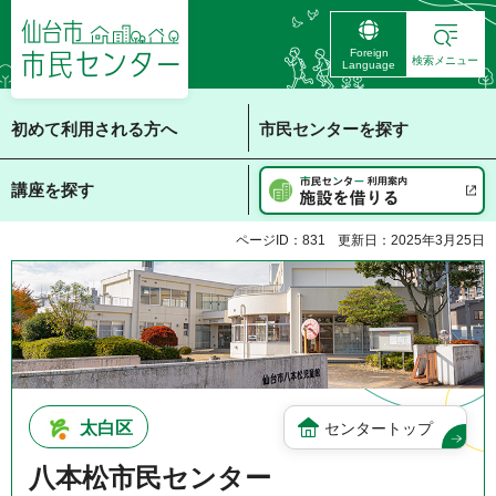
仙台市 市民センタ
Foreign
ー
検索メニュー
Language
初めて利用される方へ
市民センターを探す
講座を探す
ページID：831
更新日：2025年3月25日
太白区
センタートップ
八本松市民センター