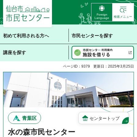
仙台市 市民センタ
Foreign
ー
検索メニュー
Language
初めて利用される方へ
市民センターを探す
講座を探す
ページID：9379
更新日：2025年3月25日
青葉区
センタートップ
水の森市民センター