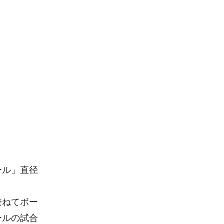
ール」直径
兼ねてボー
ールの試合