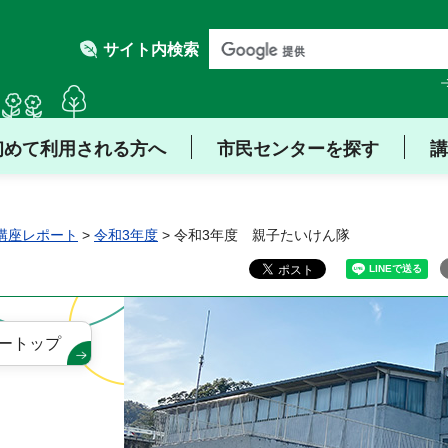
サイト内検索
初めて利用される方へ
市民センターを探す
講
講座レポート
>
令和3年度
> 令和3年度 親子たいけん隊
ートップ