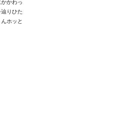
にかかわっ
を辿りひた
さんホッと