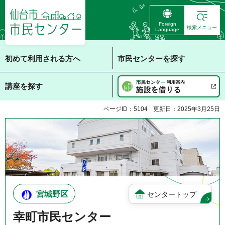
仙台市 市民センタ
Foreign
ー
検索メニュー
Language
初めて利用される方へ
市民センターを探す
講座を探す
ページID：5104
更新日：2025年3月25日
宮城野区
センタートップ
幸町市民センター