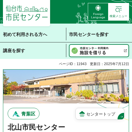
仙台市 市民センタ
Foreign
ー
検索メニュー
Language
初めて利用される方へ
市民センターを探す
講座を探す
ページID：11943
更新日：2025年7月12日
青葉区
センタートップ
北山市民センター