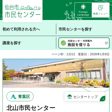
仙台市 市民センタ
Foreign
ー
検索メニュー
Language
初めて利用される方へ
市民センターを探す
講座を探す
ページID：13212
更新日：2026年1月9日
青葉区
センタートップ
北山市民センター