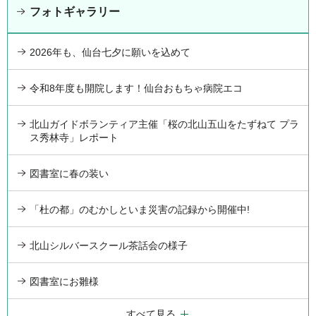
フォトギャラリー
2026年も、仙台七夕に願いを込めて
令和8年度も開院します！仙台おもちゃ病院エコ
北山ガイドボランティア主催「桜の北山五山をたずねて プラ
ス秀林寺」レポート
図書室に春の装い
「杜の都」のむかしといま災害の記録から開催中!
北山シルバースクール茶話会の様子
図書室にお雛様
すべて見る