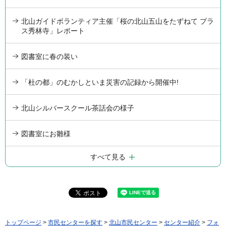
北山ガイドボランティア主催「桜の北山五山をたずねて プラ
ス秀林寺」レポート
図書室に春の装い
「杜の都」のむかしといま災害の記録から開催中!
北山シルバースクール茶話会の様子
図書室にお雛様
すべて見る
トップページ
>
市民センターを探す
>
北山市民センター
>
センター紹介
>
フォ