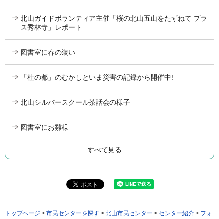
北山ガイドボランティア主催「桜の北山五山をたずねて プラ
ス秀林寺」レポート
図書室に春の装い
「杜の都」のむかしといま災害の記録から開催中!
北山シルバースクール茶話会の様子
図書室にお雛様
すべて見る
トップページ
>
市民センターを探す
>
北山市民センター
>
センター紹介
>
フォ