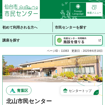
仙台市 市民センタ
Foreign
ー
検索メニュー
Language
初めて利用される方へ
市民センターを探す
講座を探す
ページID：11083
更新日：2025年6月18日
青葉区
センタートップ
北山市民センター