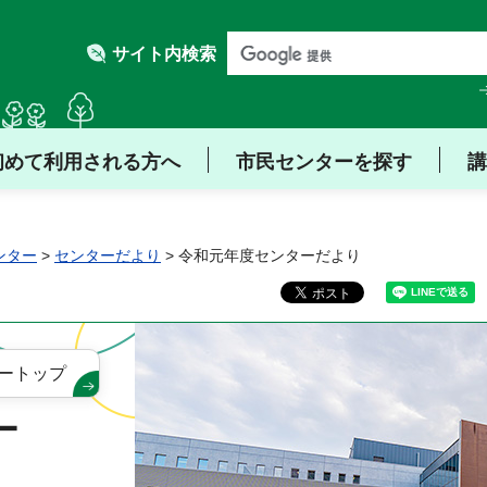
サイト内検索
初めて利用される方へ
市民センターを探す
講
ンター
>
センターだより
> 令和元年度センターだより
ートップ
ー