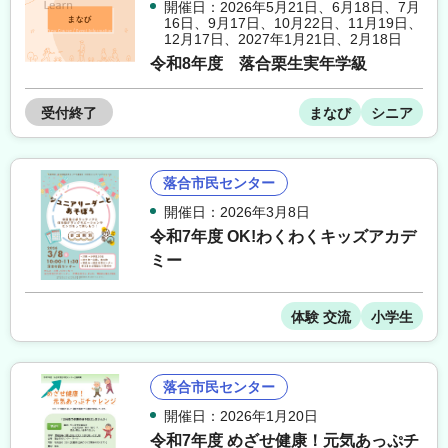
開催日：2026年5月21日
、
6月18日
、
7月
16日
、
9月17日
、
10月22日
、
11月19日
、
12月17日
、
2027年1月21日
、
2月18日
令和8年度 落合栗生実年学級
受付終了
まなび
シニア
落合市民センター
開催日：2026年3月8日
令和7年度 OK!わくわくキッズアカデ
ミー
体験 交流
小学生
落合市民センター
開催日：2026年1月20日
令和7年度 めざせ健康！元気あっぷチ