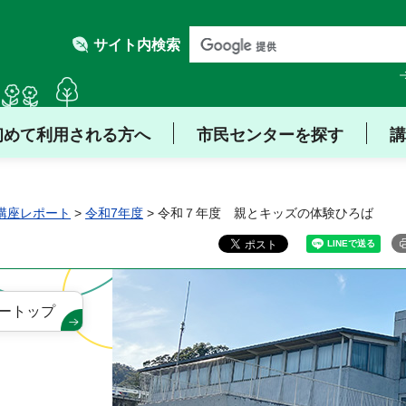
サイト内検索
初めて利用される方へ
市民センターを探す
講
講座レポート
>
令和7年度
> 令和７年度 親とキッズの体験ひろば
ートップ