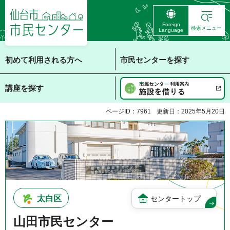
仙台市 市民センタ
Foreign
ー
検索メニュー
Language
初めて利用される方へ
市民センターを探す
講座を探す
ページID：7961
更新日：2025年5月20日
太白区
センタートップ
山田市民センター