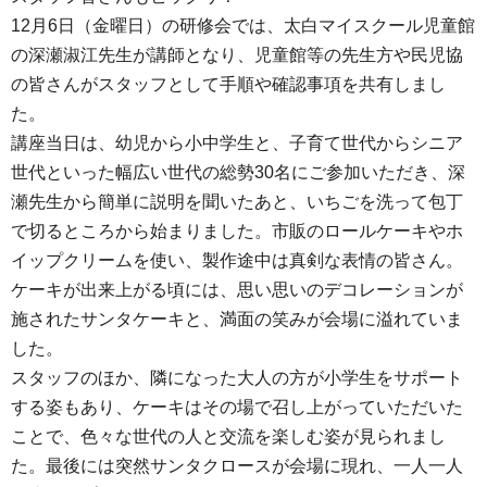
12月6日（金曜日）の研修会では、太白マイスクール児童館
の深瀬淑江先生が講師となり、児童館等の先生方や民児協
の皆さんがスタッフとして手順や確認事項を共有しまし
た。
講座当日は、幼児から小中学生と、子育て世代からシニア
世代といった幅広い世代の総勢30名にご参加いただき、深
瀬先生から簡単に説明を聞いたあと、いちごを洗って包丁
で切るところから始まりました。市販のロールケーキやホ
イップクリームを使い、製作途中は真剣な表情の皆さん。
ケーキが出来上がる頃には、思い思いのデコレーションが
施されたサンタケーキと、満面の笑みが会場に溢れていま
した。
スタッフのほか、隣になった大人の方が小学生をサポート
する姿もあり、ケーキはその場で召し上がっていただいた
ことで、色々な世代の人と交流を楽しむ姿が見られまし
た。最後には突然サンタクロースが会場に現れ、一人一人