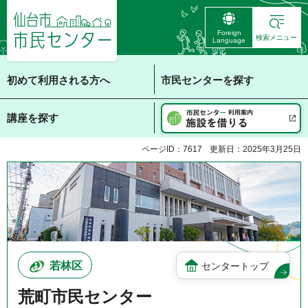
仙台市 市民センタ
Foreign
ー
検索メニュー
Language
初めて利用される方へ
市民センターを探す
講座を探す
ページID：7617
更新日：2025年3月25日
若林区
センタートップ
荒町市民センター