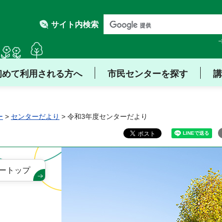
サイト内検索
初めて利用される方へ
市民センターを探す
講
ー
>
センターだより
> 令和3年度センターだより
ートップ