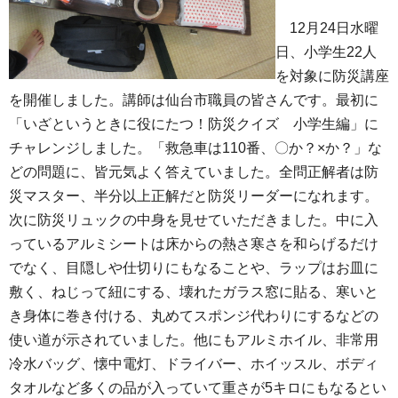
12月24日水曜
日、小学生22人
を対象に防災講座
を開催しました。講師は仙台市職員の皆さんです。最初に
「いざというときに役にたつ！防災クイズ 小学生編」に
チャレンジしました。「救急車は110番、〇か？×か？」な
どの問題に、皆元気よく答えていました。全問正解者は防
災マスター、半分以上正解だと防災リーダーになれます。
次に防災リュックの中身を見せていただきました。中に入
っているアルミシートは床からの熱さ寒さを和らげるだけ
でなく、目隠しや仕切りにもなることや、ラップはお皿に
敷く、ねじって紐にする、壊れたガラス窓に貼る、寒いと
き身体に巻き付ける、丸めてスポンジ代わりにするなどの
使い道が示されていました。他にもアルミホイル、非常用
冷水バッグ、懐中電灯、ドライバー、ホイッスル、ボディ
タオルなど多くの品が入っていて重さが5キロにもなるとい