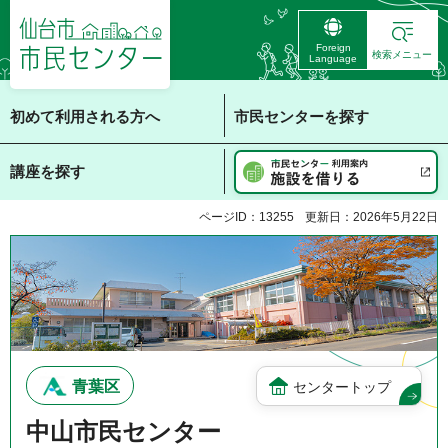
仙台市 市民センタ
Foreign
ー
検索メニュー
Language
初めて利用される方へ
市民センターを探す
講座を探す
ページID：13255
更新日：2026年5月22日
青葉区
センタートップ
中山市民センター