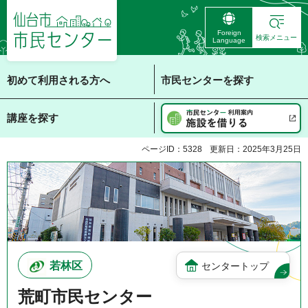
仙台市 市民センタ
Foreign
ー
検索メニュー
Language
初めて利用される方へ
市民センターを探す
講座を探す
ページID：5328
更新日：2025年3月25日
若林区
センタートップ
荒町市民センター