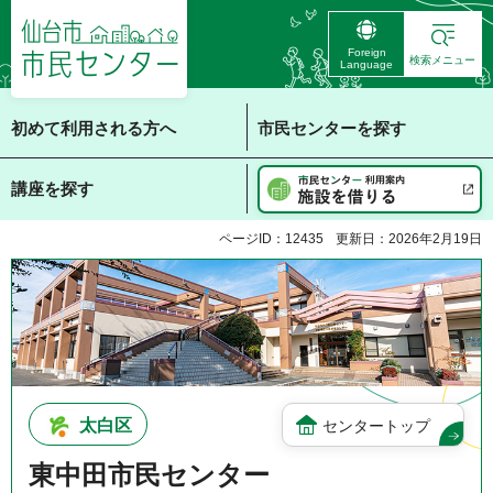
仙台市 市民センタ
Foreign
ー
検索メニュー
Language
初めて利用される方へ
市民センターを探す
講座を探す
ページID：12435
更新日：2026年2月19日
太白区
センタートップ
東中田市民センター