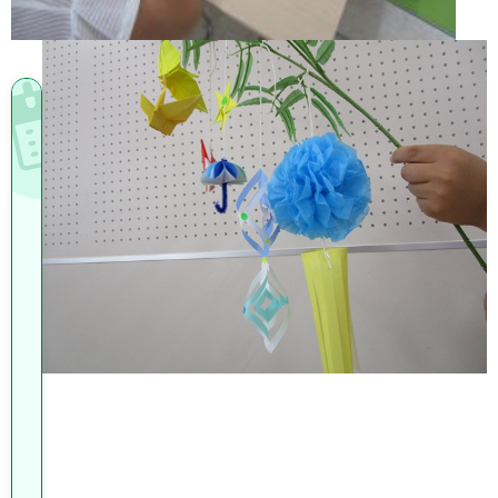
講
座
カ
レ
ン
ダ
ー
講
座