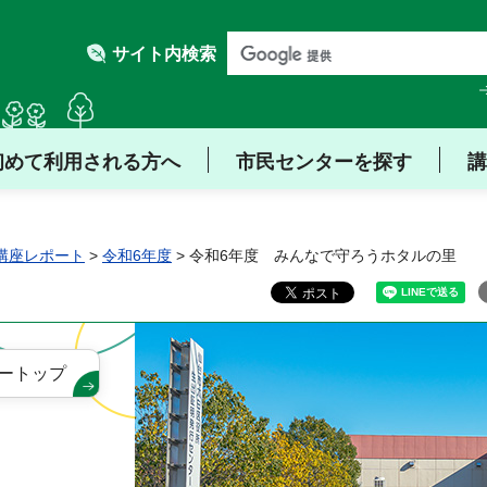
サイト内検索
初めて利用される方へ
市民センターを探す
講
講座レポート
>
令和6年度
> 令和6年度 みんなで守ろうホタルの里
ートップ