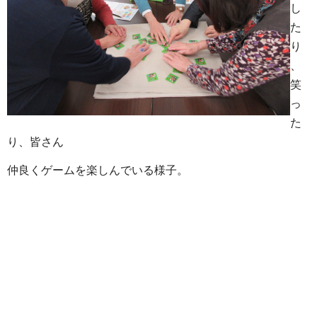
し
た
り
、
笑
っ
た
り、皆さん
仲良くゲームを楽しんでいる様子。