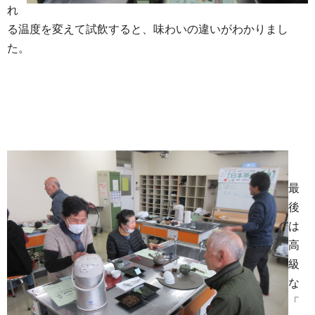
れ
る温度を変えて試飲すると、味わいの違いがわかりまし
た。
最
後
は
高
級
な
「