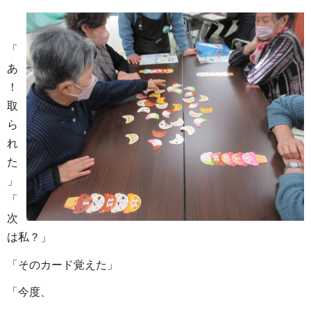
「
あ
！
取
ら
れ
た
」
「
次
は私？」
「そのカード覚えた」
「今度、