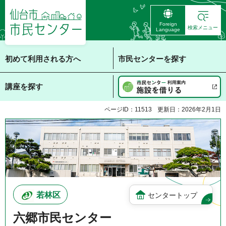
仙台市 市民センタ
Foreign
ー
検索メニュー
Language
初めて利用される方へ
市民センターを探す
講座を探す
ページID：11513
更新日：2026年2月1日
若林区
センタートップ
六郷市民センター