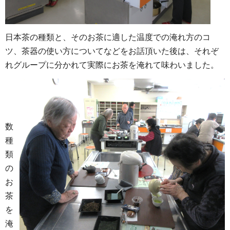
日本茶の種類と、そのお茶に適した温度での淹れ方のコ
ツ、茶器の使い方についてなどをお話頂いた後は、それぞ
れグループに分かれて実際にお茶を淹れて味わいました。
数
種
類
の
お
茶
を
淹