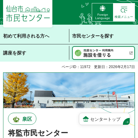
仙台市 市民センタ
Foreign
ー
検索メニュー
Language
初めて利用される方へ
市民センターを探す
講座を探す
ページID：11972
更新日：2026年2月17日
泉区
センタートップ
将監市民センター