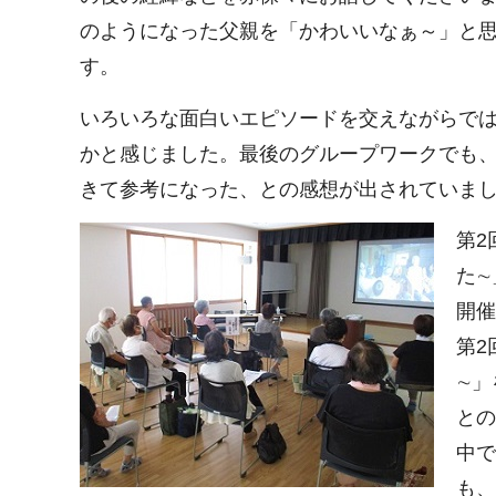
のようになった父親を「かわいいなぁ～」と
す。
いろいろな面白いエピソードを交えながらで
かと感じました。最後のグループワークでも
きて参考になった、との感想が出されていま
第2
た∼
開催
第2
∼」
との
中で
も、