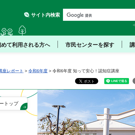
サイト内検索
初めて利用される方へ
市民センターを探す
講
講座レポート
>
令和6年度
> 令和6年度 知って安心！認知症講座
ートップ