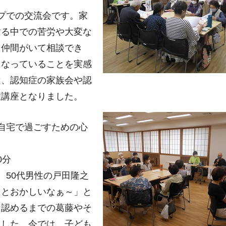
プでの交流会です。家
する中での苦労や大変な
じ仲間がいて相談でき
になっていることを実感
は、認知症の家族会や認
症講座となりました。
自宅で過ごすための心
0分
、50代男性の戸田隆之
っとおかしいなぁ～」と
と認めるまでの葛藤やそ
ました。今では、子ども