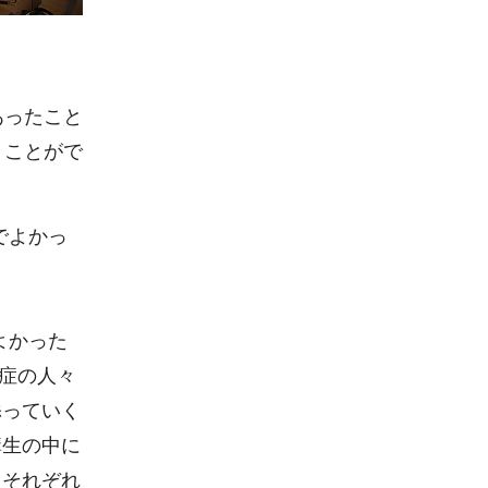
あったこと
くことがで
でよかっ
よかった
症の人々
添っていく
講生の中に
、それぞれ