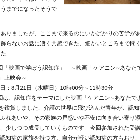
思うまでになったそうで
はありましたが、ここまで来るのにいかばかりの苦労が
、飾らないお話に凄く共感できた、細かいところまで聞
した。
回「映画で学ぼう認知症」 ～映画「ケアニン∼あなた
」上映会～
日：8月21日（水曜日）10時00分～11時30分
回は、認知症をテーマにした映画「ケアニン∼あなたで
を鑑賞しました。介護の世界に飛び込んだ青年が、認知
ふれあいや、その家族の戸惑いや不安に向き合い寄り
、少しづつ成長していくものです。今回参加された受
認知症の家族を持つ方、自分が軽い認知症の方もおり