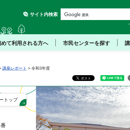
サイト内検索
初めて利用される方へ
市民センターを探す
講
>
講座レポート
> 令和3年度
ートップ
4番