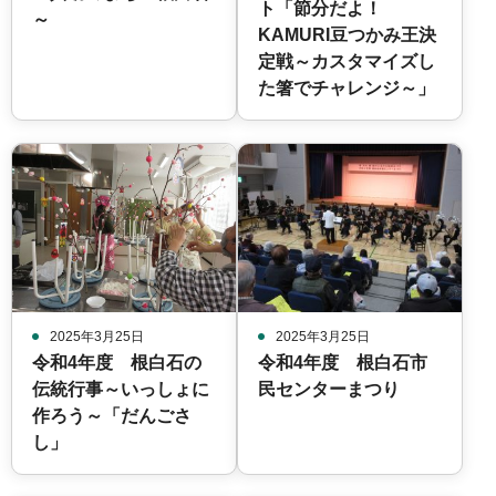
ト「節分だよ！
～
KAMURI豆つかみ王決
定戦～カスタマイズし
た箸でチャレンジ～」
2025年3月25日
2025年3月25日
令和4年度 根白石の
令和4年度 根白石市
伝統行事～いっしょに
民センターまつり
作ろう～「だんごさ
し」