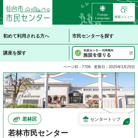
仙台市 市民センタ
Foreign
ー
検索メニュー
Language
初めて利用される方へ
市民センターを探す
講座を探す
ページID：7708
更新日：2025年3月25日
若林区
センタートップ
若林市民センター