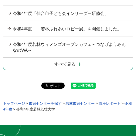
令和4年度「仙台市子ども会インリーダー研修会」
令和4年度 「若林ふれあいロビー展」を開催しました。
令和4年度若林ウィメンズオープンカフェ～つなげようみん
なのWA～
すべて見る
トップページ
>
市民センターを探す
>
若林市民センター
>
講座レポート
>
令和
4年度
> 令和4年度若林老壮大学