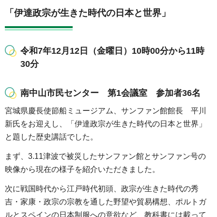
「伊達政宗が生きた時代の日本と世界」
令和7年12月12日（金曜日）10時00分から11時
30分
南中山市民センター 第1会議室 参加者36名
宮城県慶長使節船ミュージアム、サンファン館館長 平川
新氏をお迎えし、「伊達政宗が生きた時代の日本と世界」
と題した歴史講話でした。
まず、3.11津波で被災したサンファン館とサンファン号の
映像から現在の様子を紹介いただきました。
次に戦国時代から江戸時代初頭、政宗が生きた時代の秀
吉・家康・政宗の宗教を通した野望や貿易構想、ポルトガ
ルとスペインの日本制服への意欲など、教科書には載って