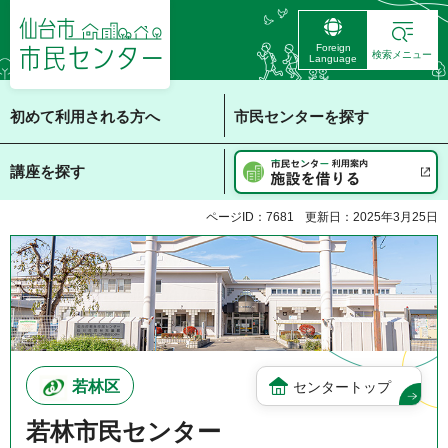
仙台市 市民センタ
Foreign
ー
検索メニュー
Language
初めて利用される方へ
市民センターを探す
講座を探す
ページID：7681
更新日：2025年3月25日
若林区
センタートップ
若林市民センター