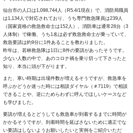
仙台市の人口は1,098,744人（R5.4/1現在）で、消防局職員
は1,134人で対応されており、うち専門救急隊員は239人
（国家資格の救急救命士は152人）。消防車は通常28台（3
人体制）で稼働、うち1名は必ず救急救命士が乗っていて、
救急要請は約9分に1件あることを教わりました。
昨年は、若林救急隊は1日に8件の要請があったそうです。
少ない人数の中で、あのコロナ禍を乗り切って下さったと
知り、本当に頭が下がります。
また、寒い時期は出場件数が増えるそうですが、救急車を
呼ぶかどうか迷った時には相談ダイヤル（＃7119）で相談
できることや、逆にためらわずに呼んでほしいケースなど
も学びました。
要請が増えるとどうしても救急車が到着するまでに時間が
かかるそうですが、到着時間を延ばさないために適正でな
い要請はしないようお願いしたいと実例をご紹介いただ